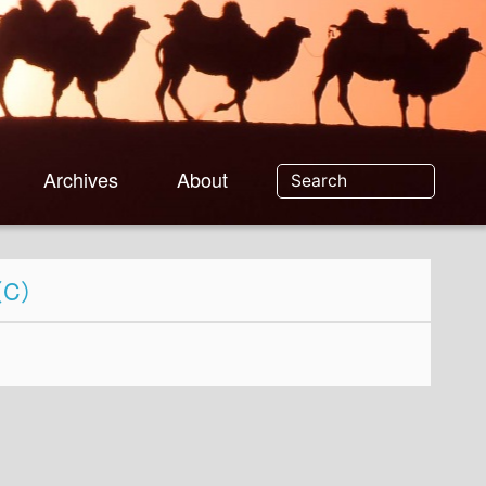
Archives
About
（C）