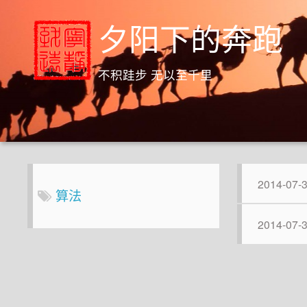
夕阳下的奔跑
不积跬步 无以至千里
2014-07-
算法
2014-07-