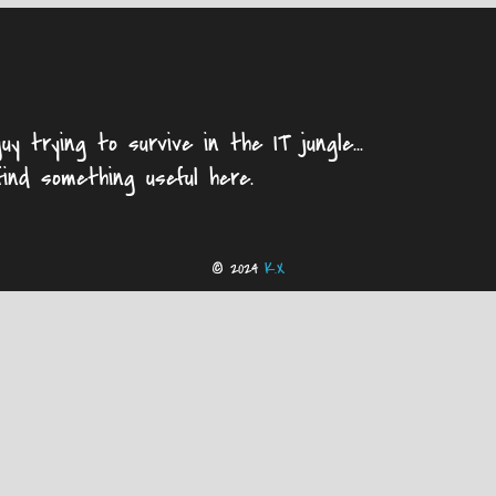
uy trying to survive in the IT jungle...
find something useful here.
© 2024
K.X