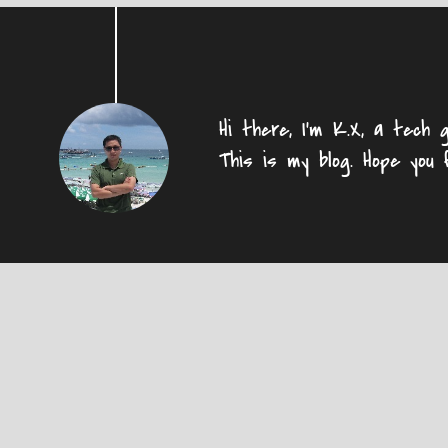
Hi there, I'm K.X, a tech g
This is my blog. Hope you 