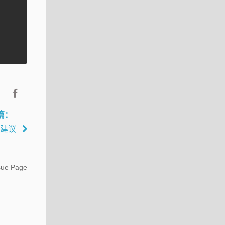
篇：
估算建议
sue Page