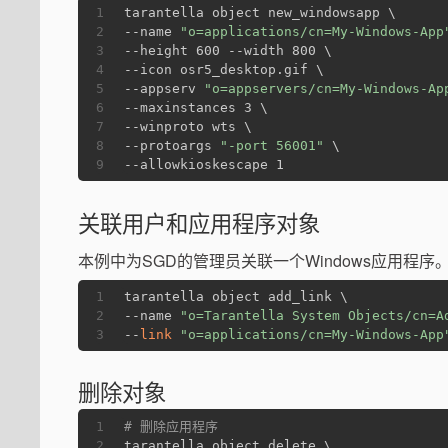
1
tarantella object new_windowsapp \
2
--name 
"o=applications/cn=My-Windows-App
3
--height 600 --width 800 \
4
--icon osr5_desktop.gif \
5
--appserv 
"o=appservers/cn=My-Windows-Ap
6
--maxinstances 3 \
7
--winproto wts \
8
--protoargs 
"-port 56001"
 \
9
--allowkioskescape 1
关联用户和应用程序对象
本例中为SGD的管理员关联一个Windows应用程序
1
tarantella object add_link \
2
--name 
"o=Tarantella System Objects/cn=A
3
--
link
"o=applications/cn=My-Windows-App
删除对象
1
# 删除应用程序
2
tarantella object delete \