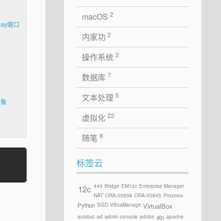
2
macOS
lay端口
2
内家功
2
操作系统
7
数据库
5
文本处理
对象
象
22
虚拟化
8
随笔
标签云
443
Bridge
EM12c
Enterprise Manager
12c
NAT
ORA-00838
ORA-00845
Proxmox
SGD
VBoxManage
Python
VirtualBox
acrobat
ad
admin console
adobe
apache
aip