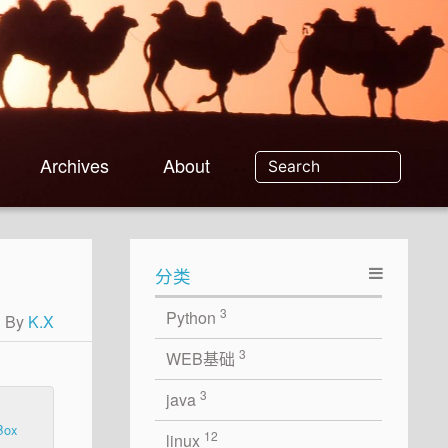
Archives
About
分类
3
Python
By
K.X
3
WEB基础
3
java
Box
12
linux