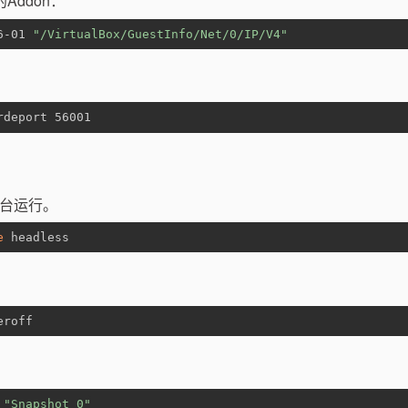
Addon：
6-01 
"/VirtualBox/GuestInfo/Net/0/IP/V4"
rdeport 56001
后台运行。
e
 headless
eroff
 
"Snapshot 0"