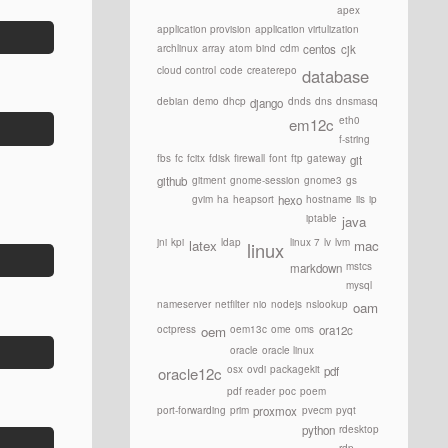
apex
application provision
application virtulization
archlinux
array
atom
bind
cdm
centos
cjk
cloud control
code
createrepo
database
debian
demo
dhcp
dnds
dns
dnsmasq
django
eth0
em12c
f-string
fbs
fc
fcitx
fdisk
firewall
font
ftp
gateway
git
gitment
gnome-session
gnome3
gs
github
gvim
ha
heapsort
hostname
iis
ip
hexo
iptable
java
jni
kpi
ldap
linux 7
lv
lvm
latex
mac
linux
mstcs
markdown
mysql
nameserver
netfilter
nio
nodejs
nslookup
oam
octpress
oem13c
ome
oms
ora12c
oem
oracle
oracle linux
osx
ovdi
packagekit
pdf
oracle12c
pdf reader
poc
poem
port-forwarding
prim
pvecm
pyqt
proxmox
rdesktop
python