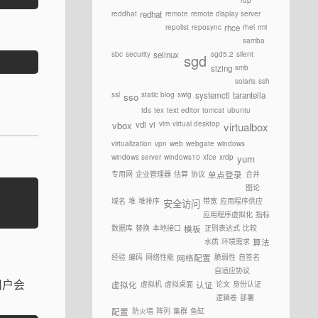
rdp
reddhat
remote
remote display server
redhat
repolist
reposync
rhel
rmi
rhce
samba
sbc
security
sgd5.2
silent
selinux
sgd
smb
sizing
solaris
ssh
ssl
static blog
swig
systemctl
tarantella
sso
tds
tex
text editor
tomcat
ubuntu
vim
virtual desktop
vdi
vi
vbox
virtualbox
virtualization
vpn
web
webgate
windows
windows server
windows10
xfce
xrdp
yum
专用网
企业管理器
估算
协议
合并
单点登录
图论
域名
堆
堆排序
带宽
应用程序供应
安全访问
应用程序虚拟化
指标
数据库
替换
本地接口
正则表达式
比较
模板
水质
环境需求
算法
经验
编码
网络性能
脆弱性
自签名
网络配置
自适应协议
用户会
虚拟机
虚拟桌面
论文
身份认证
虚拟化
认证
逻辑卷
部署
防火墙
阵列
集群
鱼缸
配置