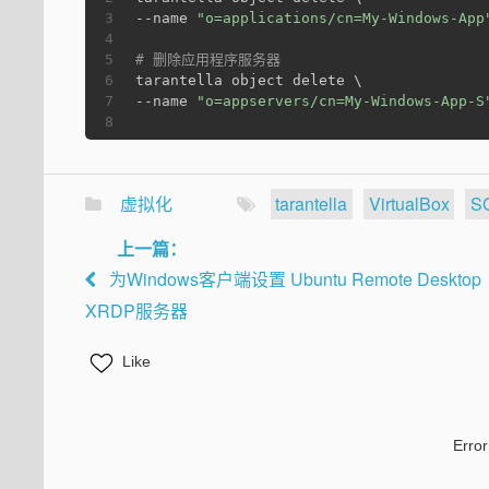
3
--name 
"o=applications/cn=My-Windows-App
4
5
# 删除应用程序服务器
6
tarantella object delete \
7
--name 
"o=appservers/cn=My-Windows-App-S
8
虚拟化
tarantella
VirtualBox
S
上一篇：
为Windows客户端设置 Ubuntu Remote Desktop
XRDP服务器
Like
Error