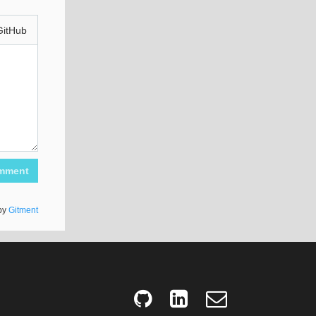
GitHub
mment
by
Gitment