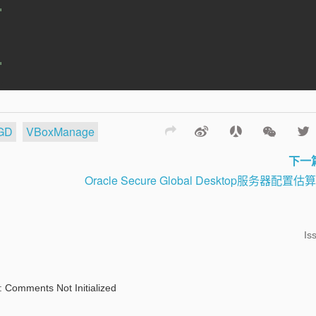
"
"
GD
VBoxManage
下一
Oracle Secure Global Desktop服务器配置
Is
: Comments Not Initialized