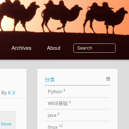
Archives
About
分类
3
Python
By
K.X
3
WEB基础
3
java
erver
12
linux