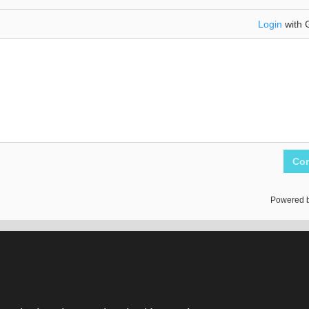
Login
with 
Co
Powered 