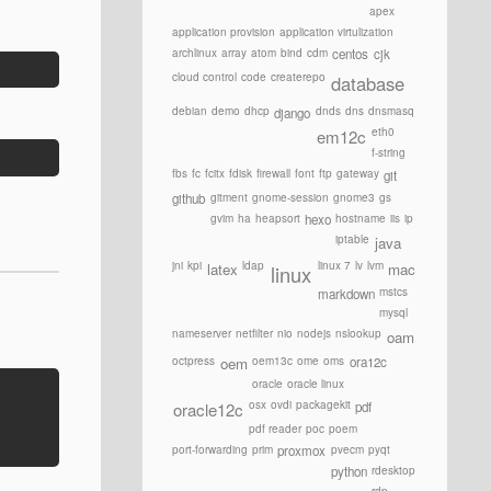
apex
application provision
application virtulization
archlinux
array
atom
bind
cdm
centos
cjk
cloud control
code
createrepo
database
debian
demo
dhcp
dnds
dns
dnsmasq
django
eth0
em12c
f-string
fbs
fc
fcitx
fdisk
firewall
font
ftp
gateway
git
gitment
gnome-session
gnome3
gs
github
gvim
ha
heapsort
hostname
iis
ip
hexo
iptable
java
jni
kpi
ldap
linux 7
lv
lvm
latex
mac
linux
mstcs
markdown
mysql
nameserver
netfilter
nio
nodejs
nslookup
oam
octpress
oem13c
ome
oms
ora12c
oem
oracle
oracle linux
osx
ovdi
packagekit
pdf
oracle12c
pdf reader
poc
poem
port-forwarding
prim
pvecm
pyqt
proxmox
rdesktop
python