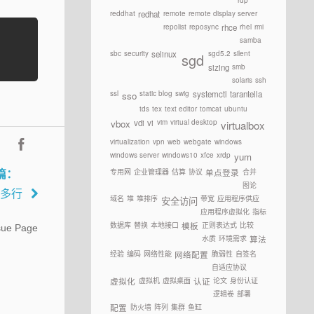
rdp
reddhat
remote
remote display server
redhat
repolist
reposync
rhel
rmi
rhce
samba
sbc
security
sgd5.2
silent
selinux
sgd
smb
sizing
solaris
ssh
ssl
static blog
swig
systemctl
tarantella
sso
tds
tex
text editor
tomcat
ubuntu
vim
virtual desktop
vdi
vi
vbox
virtualbox
virtualization
vpn
web
webgate
windows
windows server
windows10
xfce
xrdp
yum
篇：
专用网
企业管理器
估算
协议
合并
单点登录
图论
示多行
域名
堆
堆排序
带宽
应用程序供应
安全访问
应用程序虚拟化
指标
数据库
替换
本地接口
正则表达式
比较
模板
sue Page
水质
环境需求
算法
经验
编码
网络性能
脆弱性
自签名
网络配置
自适应协议
虚拟机
虚拟桌面
论文
身份认证
虚拟化
认证
逻辑卷
部署
防火墙
阵列
集群
鱼缸
配置