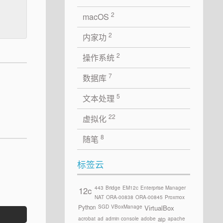
2
macOS
2
内家功
2
操作系统
7
数据库
5
文本处理
22
虚拟化
8
随笔
标签云
443
Bridge
EM12c
Enterprise Manager
12c
NAT
ORA-00838
ORA-00845
Proxmox
SGD
VBoxManage
Python
VirtualBox
acrobat
ad
admin console
adobe
apache
aip