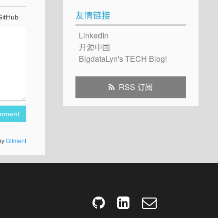
友情链接
GitHub
LinkedIn
开源中国
BigdataLyn's TECH Blog!
RSS 订阅
mment
by
Gitment